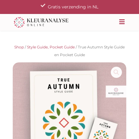
Ga
Gratis verzending in NL
naar
de
inhoud
Shop
/
Style Guide, Pocket Guide
/ True Autumn Style Guide
en Pocket Guide