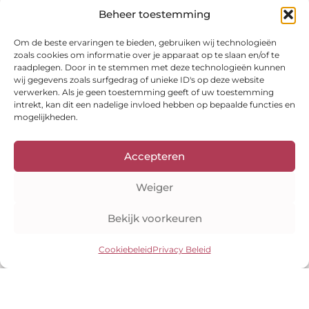
Blijf op de hoogte
Beheer toestemming
Ontvang leuke aanbiedingen, inspiratie en
Om de beste ervaringen te bieden, gebruiken wij technologieën
meer direct in je inbox!
zoals cookies om informatie over je apparaat op te slaan en/of te
Verzenden
raadplegen. Door in te stemmen met deze technologieën kunnen
E-
wij gegevens zoals surfgedrag of unieke ID's op deze website
mail
verwerken. Als je geen toestemming geeft of uw toestemming
intrekt, kan dit een nadelige invloed hebben op bepaalde functies en
Bekijk onze shop
mogelijkheden.
Kleuranalyses
Kleurenwaaiers
Style guides
E-books
Accepteren
Veilig betalen
Weiger
Bekijk voorkeuren
Cookiebeleid
Privacy Beleid
Auteursrecht © 2026 Kleuranalyse Online