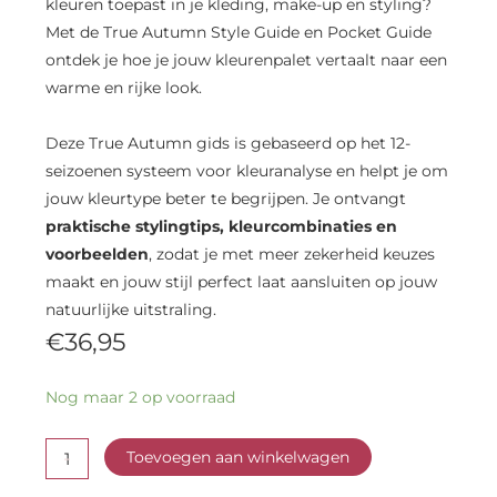
kleuren toepast in je kleding, make-up en styling?
Met de True Autumn Style Guide en Pocket Guide
ontdek je hoe je jouw kleurenpalet vertaalt naar een
warme en rijke look.
Deze True Autumn gids is gebaseerd op het 12-
seizoenen systeem voor kleuranalyse en helpt je om
jouw kleurtype beter te begrijpen. Je ontvangt
praktische stylingtips, kleurcombinaties en
voorbeelden
, zodat je met meer zekerheid keuzes
maakt en jouw stijl perfect laat aansluiten op jouw
natuurlijke uitstraling.
€
36,95
True
Nog maar 2 op voorraad
Autumn
Style
-
Guide
Toevoegen aan winkelwagen
en