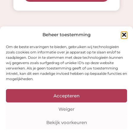
Beheer toestemming
Waarom kiezen voor
Om de beste ervaringen te bieden, gebruiken wij technologieën
zoals cookies om informatie over je apparaat op te slaan en/of te
raadplegen. Door in te stemmen met deze technologieën kunnen
Kleuranalyse Online?
wij gegevens zoals surfgedrag of unieke ID's op deze website
verwerken. Als je geen toestemming geeft of uw toestemming
intrekt, kan dit een nadelige invloed hebben op bepaalde functies en
mogelijkheden.
Accepteren
Volledig online
Weiger
Geen afspraak nodig, maak en upload je foto's
wanneer het jou uitkomt!
Bekijk voorkeuren