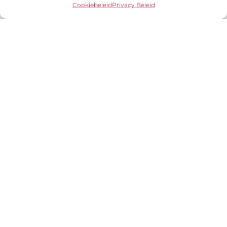
Cookiebeleid
Privacy Beleid
Snel resultaat
Geen lange wachttijden, binnen 48 uur
ontvang jij je resultaten in jouw inbox!
Persoonlijke analyse
Geen automatische tool of snelle scan, maar
met zorg en aandacht persoonlijk
geanalyseerd!
Praktische tools