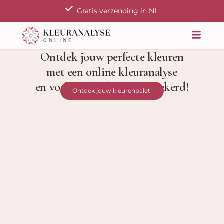
Ga
Gratis verzending in NL
naar
de
inhoud
Ontdek jouw perfecte kleuren
met een online kleuranalyse
en voel je elke dag zelfverzekerd!
Ontdek jouw kleurenpalet!