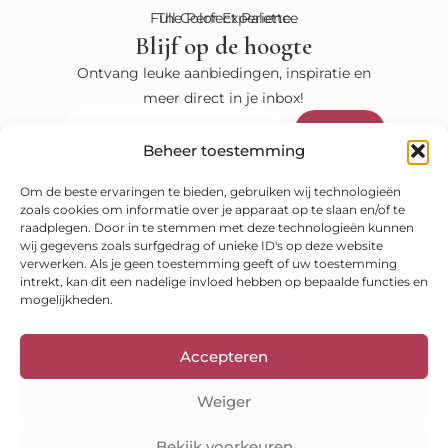
Full Color Experience
The Perfect Palette
Blijf op de hoogte
Ontvang leuke aanbiedingen, inspiratie en
meer direct in je inbox!
Verzenden
E-
mail
Beheer toestemming
Bekijk onze shop
Om de beste ervaringen te bieden, gebruiken wij technologieën
zoals cookies om informatie over je apparaat op te slaan en/of te
Kleuranalyses
raadplegen. Door in te stemmen met deze technologieën kunnen
Kleurenwaaiers
Style guides
E-books
wij gegevens zoals surfgedrag of unieke ID's op deze website
Veilig betalen
verwerken. Als je geen toestemming geeft of uw toestemming
intrekt, kan dit een nadelige invloed hebben op bepaalde functies en
mogelijkheden.
Accepteren
Weiger
Bekijk voorkeuren
Auteursrecht © 2026 Kleuranalyse Online