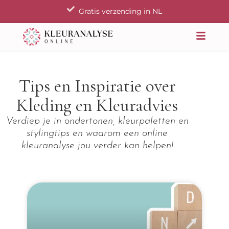
Ga
Gratis verzending in NL
naar
de
inhoud
Tips en Inspiratie over
Kleding en Kleuradvies
Verdiep je in ondertonen, kleurpaletten en
stylingtips en waarom een online
kleuranalyse jou verder kan helpen!
P
P
P
a
a
a
g
g
g
i
i
i