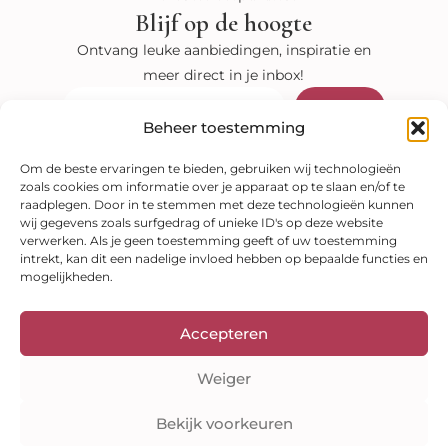
Blijf op de hoogte
Ontvang leuke aanbiedingen, inspiratie en
meer direct in je inbox!
Verzenden
E-
mail
Beheer toestemming
Bekijk onze shop
Om de beste ervaringen te bieden, gebruiken wij technologieën
zoals cookies om informatie over je apparaat op te slaan en/of te
Kleuranalyses
raadplegen. Door in te stemmen met deze technologieën kunnen
Kleurenwaaiers
Style guides
E-books
wij gegevens zoals surfgedrag of unieke ID's op deze website
Veilig betalen
verwerken. Als je geen toestemming geeft of uw toestemming
intrekt, kan dit een nadelige invloed hebben op bepaalde functies en
mogelijkheden.
Accepteren
Weiger
Bekijk voorkeuren
Auteursrecht © 2026 Kleuranalyse Online