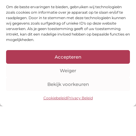
Ontvang leuke aanbiedingen, inspiratie en
Om de beste ervaringen te bieden, gebruiken wij technologieën
meer direct in je inbox!
zoals cookies om informatie over je apparaat op te slaan en/of te
Verzenden
raadplegen. Door in te stemmen met deze technologieën kunnen
E-
wij gegevens zoals surfgedrag of unieke ID's op deze website
mail
verwerken. Als je geen toestemming geeft of uw toestemming
intrekt, kan dit een nadelige invloed hebben op bepaalde functies en
Bekijk onze shop
mogelijkheden.
Kleuranalyses
Kleurenwaaiers
Style guides
E-books
Accepteren
Veilig betalen
Weiger
Bekijk voorkeuren
Cookiebeleid
Privacy Beleid
Auteursrecht © 2026 Kleuranalyse Online
Disclaimer
|
Privacy
Beleid
|
Algemene Voorwaarden
|
Cookiebeleid
|
Over Ons