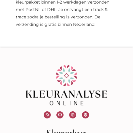
kleurpakket binnen 1-2 werkdagen verzonden
met PostNL of DHL. Je ontvangt een track &
trace zodra je bestelling is verzonden. De
verzending is gratis binnen Nederland.
W
E
I
P
h
n
n
i
a
v
s
n
t
e
t
t
s
l
a
e
Kleuranalyses
a
o
g
r