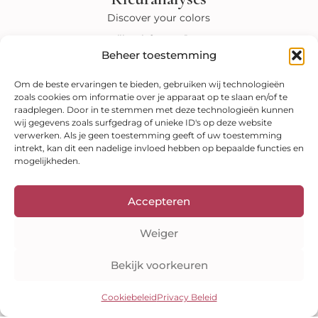
p
p
r
e
p
e
a
s
Discover your colors
m
t
Full Color Experience
The Perfect Palette
Blijf op de hoogte
Beheer toestemming
Ontvang leuke aanbiedingen, inspiratie en
Om de beste ervaringen te bieden, gebruiken wij technologieën
meer direct in je inbox!
zoals cookies om informatie over je apparaat op te slaan en/of te
Verzenden
raadplegen. Door in te stemmen met deze technologieën kunnen
E-
wij gegevens zoals surfgedrag of unieke ID's op deze website
mail
verwerken. Als je geen toestemming geeft of uw toestemming
intrekt, kan dit een nadelige invloed hebben op bepaalde functies en
Bekijk onze shop
mogelijkheden.
Kleuranalyses
Kleurenwaaiers
Style guides
E-books
Accepteren
Veilig betalen
Weiger
Bekijk voorkeuren
Cookiebeleid
Privacy Beleid