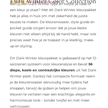
Dark Winter Color Collection
14 beoordelingen
Ben jij een Dark Winter type en twijfel je vaak of
een kleur je staat? Met dit Dark Winter kleurpakket
heb je alles in huis om met zekerheid de juiste
keuzes te maken. De kleurenwaaier, style guide en
pocket guide zorgen ervoor dat je jouw beste
kleuren niet alleen altijd bij de hand hebt, maar ook
precies weet hoe je ze toepast in je kleding, make-
up en styling.
Dit Dark Winter kleurpakket is gebaseerd op het 12-
seizoenen systeem voor kleuranalyse en bevat
56
diepe, koele en contrastrijke kleuren
uit het Dark
Winter palet. Dankzij het compacte formaat neem
je de kleurenwaaier eenvoudig mee tijdens het
shoppen, terwijl de gidsen je helpen om jouw
kleuren te vertalen naar een krachtige, elegante en
harmonieuze look – zonder twijfel en met meer
vertrouwen.