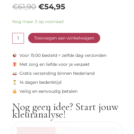
Oorspronkelijke
Huidige
€
61,90
€
54,95
prijs
prijs
Dark
was:
is:
Nog maar 3 op voorraad
Winter
€61,90.
€54,95.
Color
-
Collection
Toevoegen aan winkelwagen
aantal
Voor 15:00 besteld = zelfde dag verzonden
Met zorg en liefde voor je verpakt
Gratis verzending binnen Nederland
14 dagen bedenktijd
Veilig en eenvoudig betalen
Nog geen idee? Start jouw
kleuranalyse!