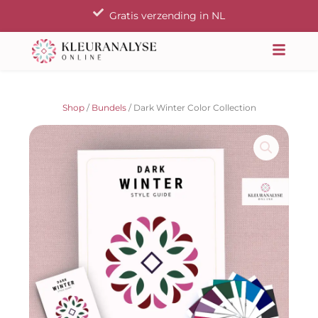
Ga
Gratis verzending in NL
naar
de
inhoud
Shop
/
Bundels
/ Dark Winter Color Collection