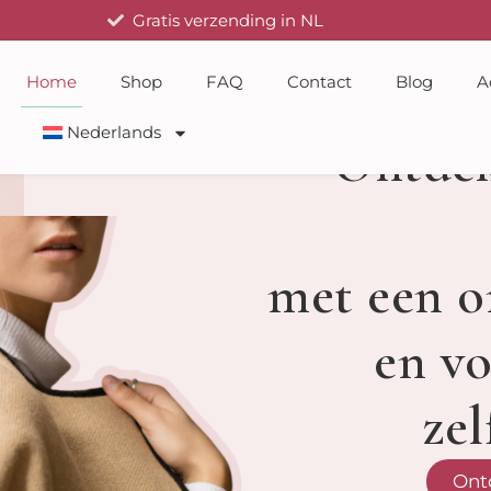
Gratis verzending in NL
Home
Shop
FAQ
Contact
Blog
A
Nederlands
Ontdek
met een o
en vo
zel
Ont