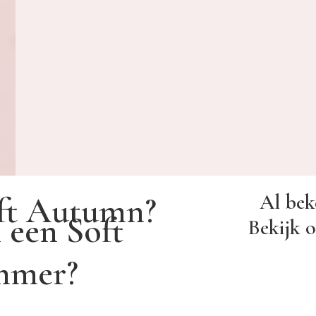
Al bek
oft Autumn?
 een Soft
Bekijk o
mmer?