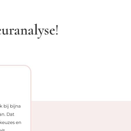
uranalyse!
Sophie – 38 jaar – R





 bij bijna
De kleuranalyse was echt een eyeopener
an. Dat
die mij het beste staan. Ik merk dat ik
 keuzes en
tijdens het winkelen en dat geeft me ee
elt
mijn vertrouwde tinten draag, vind ik 