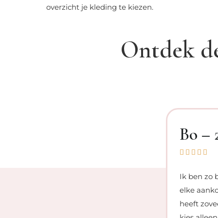
overzicht je kleding te kiezen.
Ontdek de
dhoven
Bo – 





eizoenstype ik ben, welke kleuren mij
Ik ben zo 
rwijden (de kleuren die ik eerst juist
elke aanko
l met tips en tricks waar je echt wat
heeft zove
akkelijk toe te passen. Vanaf nu shop ik
kies alleen