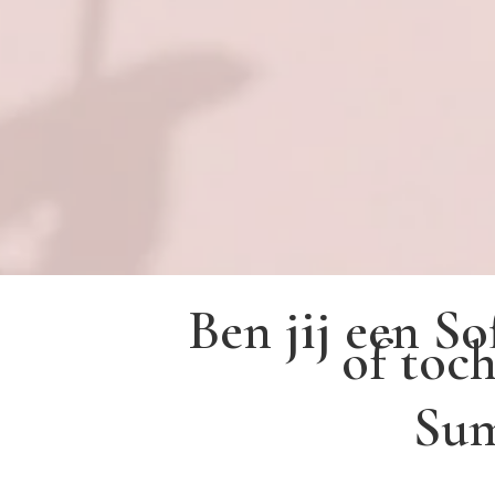
Ben jij een S
of toch
Su