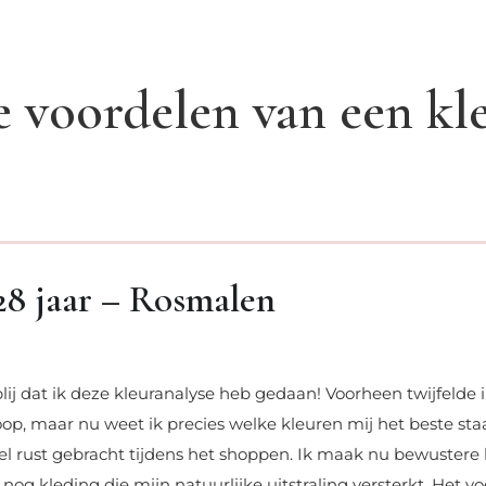
 voordelen van een kle
28 jaar – Rosmalen
blij dat ik deze kleuranalyse heb gedaan! Voorheen twijfelde ik
op, maar nu weet ik precies welke kleuren mij het beste sta
el rust gebracht tijdens het shoppen. Ik maak nu bewustere
 nog kleding die mijn natuurlijke uitstraling versterkt. Het vo