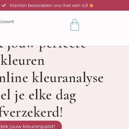
Klanten beoordelen ons met een 4,9
Winkelwag
ccount
 jouw perfecte
kleuren
nline kleuranalyse
el je elke dag
fverzekerd!
dek jouw kleurenpalet!