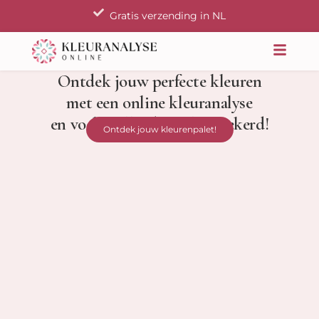
Ga
Gratis verzending in NL
naar
de
inhoud
Ontdek jouw perfecte kleuren
met een online kleuranalyse
en voel je elke dag zelfverzekerd!
Ontdek jouw kleurenpalet!