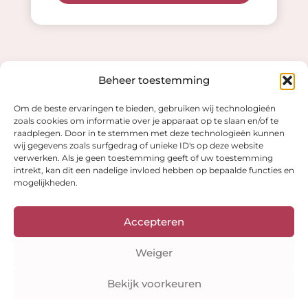
Beheer toestemming
Waarom kiezen voor
Om de beste ervaringen te bieden, gebruiken wij technologieën
zoals cookies om informatie over je apparaat op te slaan en/of te
raadplegen. Door in te stemmen met deze technologieën kunnen
Kleuranalyse Online?
wij gegevens zoals surfgedrag of unieke ID's op deze website
verwerken. Als je geen toestemming geeft of uw toestemming
intrekt, kan dit een nadelige invloed hebben op bepaalde functies en
mogelijkheden.
Accepteren
Volledig online
Weiger
Geen afspraak nodig, maak en upload je foto's
wanneer het jou uitkomt!
Bekijk voorkeuren