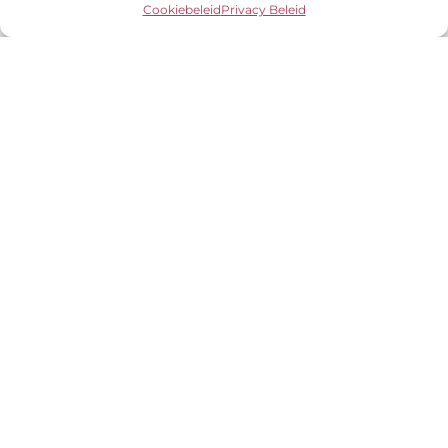
Cookiebeleid
Privacy Beleid
Snel resultaat
Geen lange wachttijden, binnen 48 uur
ontvang jij je resultaten in jouw inbox!
Persoonlijke analyse
Geen automatische tool of snelle scan, maar
met zorg en aandacht persoonlijk
geanalyseerd!
Praktische tools