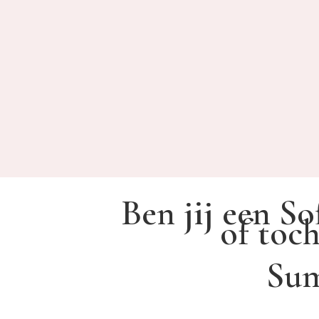
Ben jij een S
of toch
Su