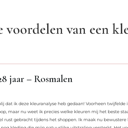
 voordelen van een kle
28 jaar – Rosmalen
blij dat ik deze kleuranalyse heb gedaan! Voorheen twijfelde ik
op, maar nu weet ik precies welke kleuren mij het beste sta
el rust gebracht tijdens het shoppen. Ik maak nu bewustere
 nog kleding die mijn natuurlijke uitstraling versterkt. Het vo