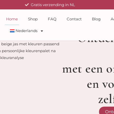
Gratis verzending in NL
Home
Shop
FAQ
Contact
Blog
A
Nederlands
Ontdek
met een o
en vo
zel
Ont