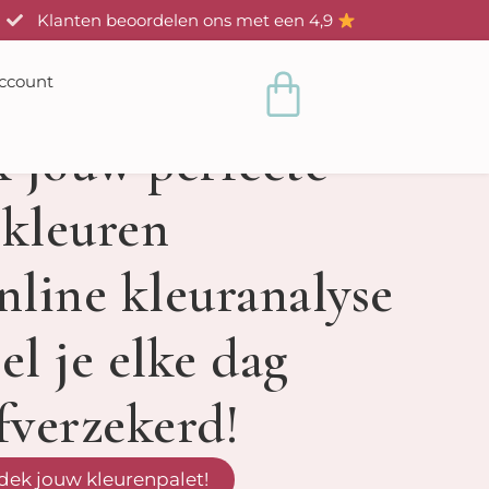
Klanten beoordelen ons met een 4,9
Winkelwag
ccount
 jouw perfecte
kleuren
nline kleuranalyse
el je elke dag
fverzekerd!
dek jouw kleurenpalet!