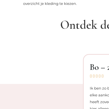
overzicht je kleding te kiezen.
Ontdek de
Bo – 





Ik ben zo 
elke aanko
heeft zove
kies alleen