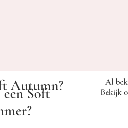
Al bek
oft Autumn?
 een Soft
Bekijk o
mmer?