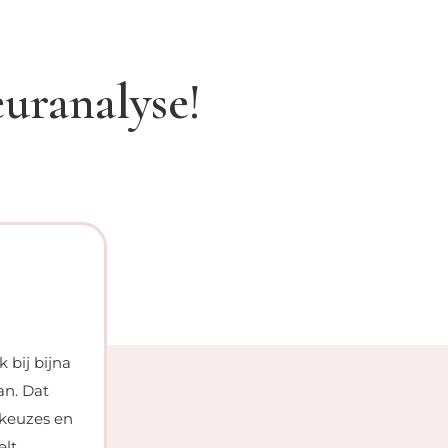
uranalyse!
Sophie – 38 jaar – Ro





 bij bijna
De kleuranalyse was echt een eyeopener e
an. Dat
die mij het beste staan. Ik merk dat ik n
 keuzes en
tijdens het winkelen en dat geeft me een 
elt
mijn vertrouwde tinten draag, vind ik he