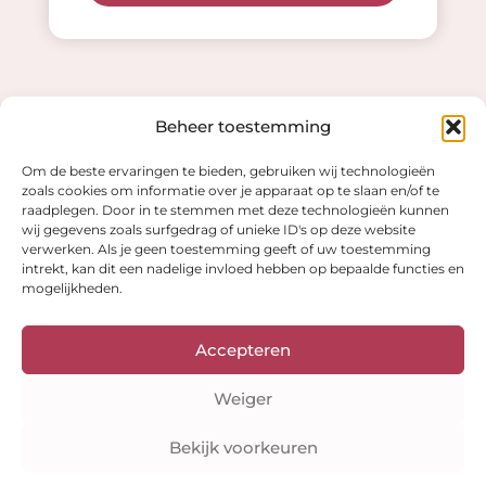
Beheer toestemming
Waarom kiezen voor
Om de beste ervaringen te bieden, gebruiken wij technologieën
zoals cookies om informatie over je apparaat op te slaan en/of te
raadplegen. Door in te stemmen met deze technologieën kunnen
Kleuranalyse Online?
wij gegevens zoals surfgedrag of unieke ID's op deze website
verwerken. Als je geen toestemming geeft of uw toestemming
intrekt, kan dit een nadelige invloed hebben op bepaalde functies en
mogelijkheden.
Accepteren
Volledig online
Weiger
Geen afspraak nodig, maak en upload je foto's
wanneer het jou uitkomt!
Bekijk voorkeuren