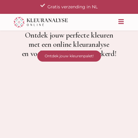
Ga
Gratis verzending in NL
naar
de
inhoud
Ontdek jouw perfecte kleuren
met een online kleuranalyse
en voel je elke dag zelfverzekerd!
Ontdek jouw kleurenpalet!