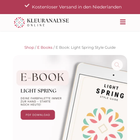
Zum
Kostenloser Versand in den Niederlanden
Inhalt
springen
Shop
/
E Books
/ E Book: Light Spring Style Guide