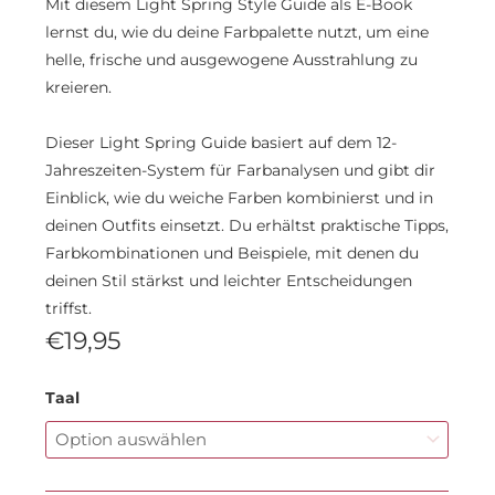
Mit diesem Light Spring Style Guide als E-Book
lernst du, wie du deine Farbpalette nutzt, um eine
helle, frische und ausgewogene Ausstrahlung zu
kreieren.
Dieser Light Spring Guide basiert auf dem 12-
Jahreszeiten-System für Farbanalysen und gibt dir
Einblick, wie du weiche Farben kombinierst und in
deinen Outfits einsetzt. Du erhältst praktische Tipps,
Farbkombinationen und Beispiele, mit denen du
deinen Stil stärkst und leichter Entscheidungen
triffst.
€
19,95
E
Taal
Book:
Light
Spring
Style