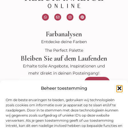
W
E
I
P
h
n
n
i
a
v
s
n
t
e
t
t
s
l
a
e
Farbanalysen
a
o
g
r
p
p
r
e
p
e
a
s
Entdecke deine Farben
m
t
The Perfect Palette
Bleiben Sie auf dem Laufenden
Erhalte tolle Angebote, Inspirationen und
mehr direkt in deinen Posteingang!
Senden
E-
Mail-
Beheer toestemming
Adresse
Besuchen Sie unseren Shop
Om de beste ervaringen te bieden, gebruiken wij technologieën
zoals cookies om informatie over je apparaat op te slaan en/of te
Farbanalysen
raadplegen. Door in te stemmen met deze technologieën kunnen
Farbfächer
E-books
wij gegevens zoals surfgedrag of unieke ID's op deze website
Sicher bezahlen
verwerken. Als je geen toestemming geeft of uw toestemming
intrekt, kan dit een nadelige invloed hebben op bepaalde functies en