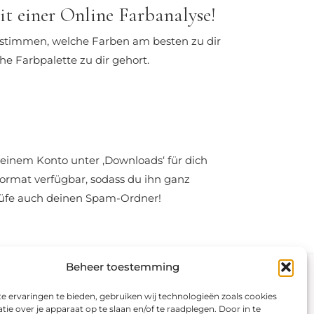
t einer Online Farbanalyse!
bestimmen, welche Farben am besten zu dir
e Farbpalette zu dir gehort.
deinem Konto unter ‚Downloads‘ für dich
Format verfügbar, sodass du ihn ganz
prüfe auch deinen Spam-Ordner!
Beheer toestemming
Besuchen Sie
Sicher bezahlen
unseren Shop
 ervaringen te bieden, gebruiken wij technologieën zoals cookies
ie over je apparaat op te slaan en/of te raadplegen. Door in te