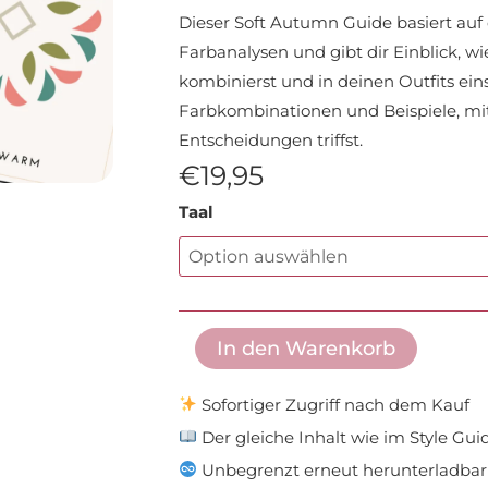
Dieser Soft Autumn Guide basiert auf
Farbanalysen und gibt dir Einblick, 
kombinierst und in deinen Outfits eins
Farbkombinationen und Beispiele, mit 
Entscheidungen triffst.
€
19,95
E
Taal
Book:
Soft
Autumn
Style
In den Warenkorb
Guide
Menge
Sofortiger Zugriff nach dem Kauf
Der gleiche Inhalt wie im Style Gui
Unbegrenzt erneut herunterladbar